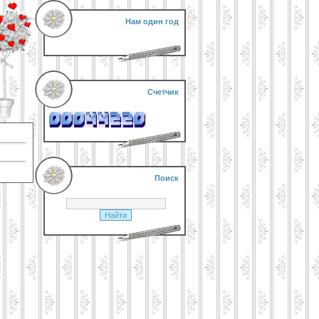
Нам один год
Счетчик
Поиск