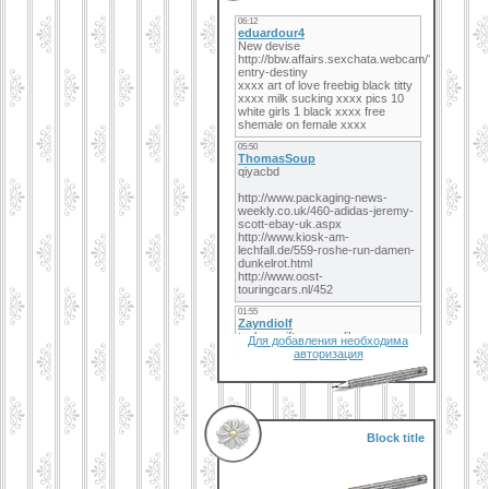
Для добавления необходима
авторизация
Block title