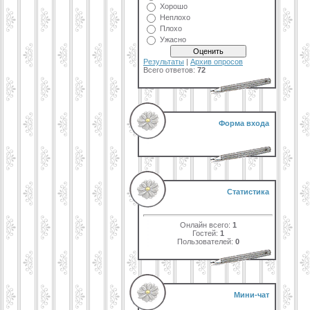
Хорошо
Неплохо
Плохо
Ужасно
Результаты
|
Архив опросов
Всего ответов:
72
Форма входа
Статистика
Онлайн всего:
1
Гостей:
1
Пользователей:
0
Мини-чат