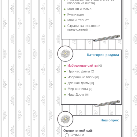
классов из инета)
Малыш и Мама
Кулинария
Мои интернет
Страничка отзывов и
предложений !!!!
Категории раздела
Избранные сайты
[0]
Про нас Дамы
[0]
Избранные блоги
[0]
Для нас Дамы
[0]
Мир шопинга
[0]
Наш Досуг
[0]
Наш опрос
Оцените мой сайт
Отлично